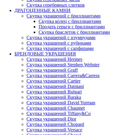
Скупка серебряных слитков
ДРАГОЦЕННЫЕ КАМНИ
Скупка украшений с бриллиантами
Скупка колец с бриллиантами
Продать серьги с бриллиантами
Скупка браслетов с бриллиантами
Скупка украшений с изумрудами
Скупка украшений с рубинами
Скупка украшений с сапфирами
БРЕНДОВЫЕ УКРАШЕНИЯ
Скупка украшений Hermes
Скупка украшений Stephen Webster
Скупка украшений Graff
Скупка украшений Carrera&Carrera
Скупка украшений Cartier
Скупка украшений Damiani
Скупка украшений Bulgari
Скупка украшений Baraka
Скупка украшений David Yurman
Скупка украшений Chaumet
Скупка украшений Tiffany&Co
Скупка украшений Dior
Скупка украшений Chopard
Скупка украшений Versace