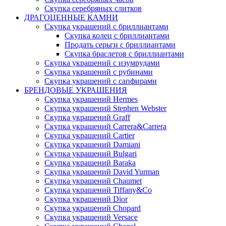
Скупка серебряных слитков
ДРАГОЦЕННЫЕ КАМНИ
Скупка украшений с бриллиантами
Скупка колец с бриллиантами
Продать серьги с бриллиантами
Скупка браслетов с бриллиантами
Скупка украшений с изумрудами
Скупка украшений с рубинами
Скупка украшений с сапфирами
БРЕНДОВЫЕ УКРАШЕНИЯ
Скупка украшений Hermes
Скупка украшений Stephen Webster
Скупка украшений Graff
Скупка украшений Carrera&Carrera
Скупка украшений Cartier
Скупка украшений Damiani
Скупка украшений Bulgari
Скупка украшений Baraka
Скупка украшений David Yurman
Скупка украшений Chaumet
Скупка украшений Tiffany&Co
Скупка украшений Dior
Скупка украшений Chopard
Скупка украшений Versace