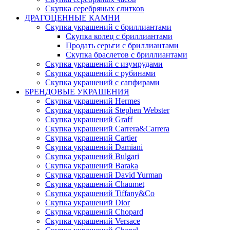
Скупка серебряных слитков
ДРАГОЦЕННЫЕ КАМНИ
Скупка украшений с бриллиантами
Скупка колец с бриллиантами
Продать серьги с бриллиантами
Скупка браслетов с бриллиантами
Скупка украшений с изумрудами
Скупка украшений с рубинами
Скупка украшений с сапфирами
БРЕНДОВЫЕ УКРАШЕНИЯ
Скупка украшений Hermes
Скупка украшений Stephen Webster
Скупка украшений Graff
Скупка украшений Carrera&Carrera
Скупка украшений Cartier
Скупка украшений Damiani
Скупка украшений Bulgari
Скупка украшений Baraka
Скупка украшений David Yurman
Скупка украшений Chaumet
Скупка украшений Tiffany&Co
Скупка украшений Dior
Скупка украшений Chopard
Скупка украшений Versace