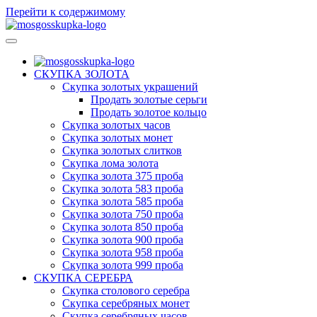
Перейти к содержимому
МосГосСкупка
СКУПКА ЗОЛОТА
Скупка золотых украшений
Продать золотые серьги
Продать золотое кольцо
Скупка золотых часов
Скупка золотых монет
Скупка золотых слитков
Скупка лома золота
Скупка золота 375 проба
Скупка золота 583 проба
Скупка золота 585 проба
Скупка золота 750 проба
Скупка золота 850 проба
Скупка золота 900 проба
Скупка золота 958 проба
Скупка золота 999 проба
СКУПКА СЕРЕБРА
Скупка столового серебра
Скупка серебряных монет
Скупка серебряных часов