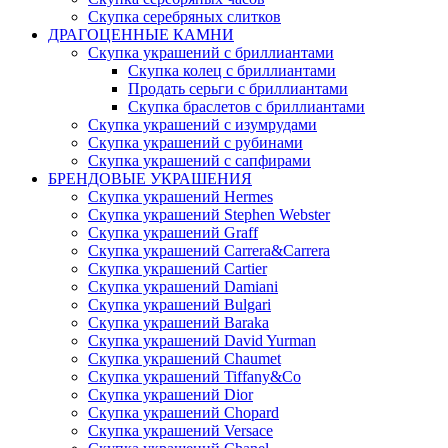
Скупка серебряных слитков
ДРАГОЦЕННЫЕ КАМНИ
Скупка украшений с бриллиантами
Скупка колец с бриллиантами
Продать серьги с бриллиантами
Скупка браслетов с бриллиантами
Скупка украшений с изумрудами
Скупка украшений с рубинами
Скупка украшений с сапфирами
БРЕНДОВЫЕ УКРАШЕНИЯ
Скупка украшений Hermes
Скупка украшений Stephen Webster
Скупка украшений Graff
Скупка украшений Carrera&Carrera
Скупка украшений Cartier
Скупка украшений Damiani
Скупка украшений Bulgari
Скупка украшений Baraka
Скупка украшений David Yurman
Скупка украшений Chaumet
Скупка украшений Tiffany&Co
Скупка украшений Dior
Скупка украшений Chopard
Скупка украшений Versace