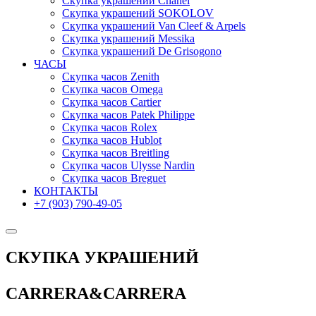
Скупка украшений Chanel
Скупка украшений SOKOLOV
Скупка украшений Van Cleef & Arpels
Скупка украшений Messika
Скупка украшений De Grisogono
ЧАСЫ
Скупка часов Zenith
Скупка часов Omega
Скупка часов Cartier
Скупка часов Patek Philippe
Скупка часов Rolex
Скупка часов Hublot
Скупка часов Breitling
Скупка часов Ulysse Nardin
Скупка часов Breguet
КОНТАКТЫ
+7 (903) 790-49-05
СКУПКА УКРАШЕНИЙ
CARRERA&CARRERA